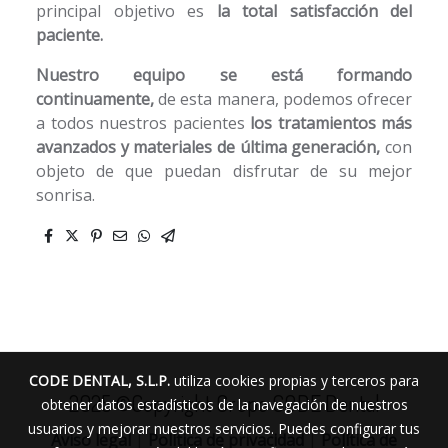
principal objetivo es
la total satisfacción del
paciente.
Nuestro equipo se está formando
continuamente,
de esta manera, podemos ofrecer
a todos nuestros pacientes
los tratamientos más
avanzados y materiales de última generación,
con
objeto de que puedan disfrutar de su mejor
sonrisa.
CODE DENTAL, S.L.P.
utiliza cookies propias y terceros para
2025 ©Copyright Grupo CODE Dental
obtener datos estadísticos de la navegación de nuestros
usuarios y mejorar nuestros servicios. Puedes configurar tus
Aviso legal
|
Política de privacidad
|
Política de